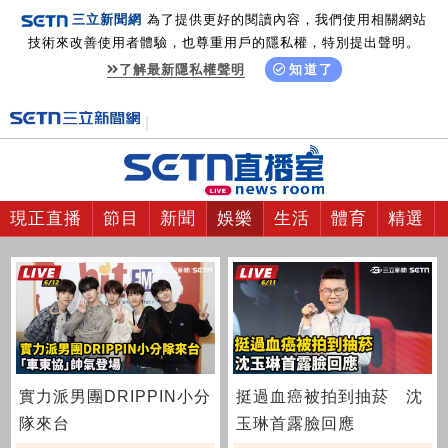
三立新聞網
為了提供更好的閱讀內容，我們使用相關網站
技術來改善使用者體驗，也尊重用戶的隱私權，特別提出聲明。
了解最新隱私權聲明
知道了
現正直播
節目
新聞
娛樂
生活
體育
精選
實力派男團DRIPPIN小分
挺過血癌被拍到抽菸 沈
隊來台
玉琳首露臉回應