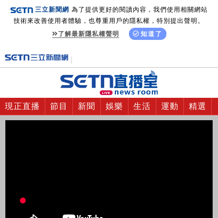
三立新聞網
為了提供更好的閱讀內容，我們使用相關網站
技術來改善使用者體驗，也尊重用戶的隱私權，特別提出聲明。
了解最新隱私權聲明
知道了
現正直播
節目
新聞
娛樂
生活
運動
精選