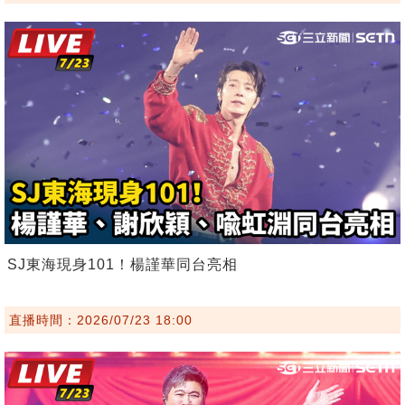
SJ東海現身101！楊謹華同台亮相
直播時間：2026/07/23 18:00