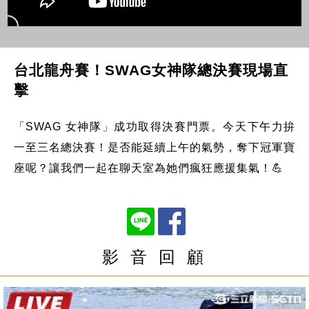
台北龍舟賽！SWAG女神隊總決賽現場直
擊
「SWAG 女神隊」成功取得決賽門票。今天下午力拚
一至三名總決賽！是否能延續上午的氣勢，奪下冠軍寶
座呢？讓我們一起在聊天室為她們瘋狂應援集氣！💪
影 音 回 顧