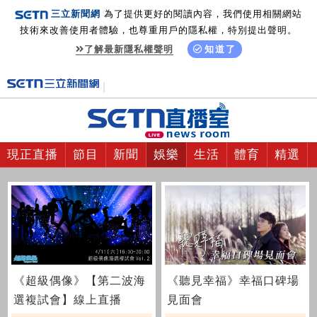
三立新聞網
為了提供更好的閱讀內容，我們使用相關網站
技術來改善使用者體驗，也尊重用戶的隱私權，特別提出聲明。
了解最新隱私權聲明
知道了
現正直播
節目
新聞
娛樂
生活
體育
精選
《超級偶像》【第二波海
《聽見幸福》幸福口碑場
選複試會】線上直播
見面會