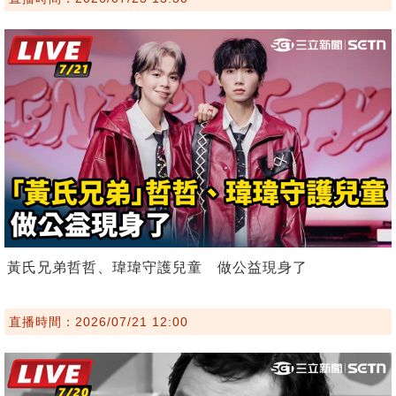
黃氏兄弟哲哲、瑋瑋守護兒童 做公益現身了
直播時間：2026/07/21 12:00