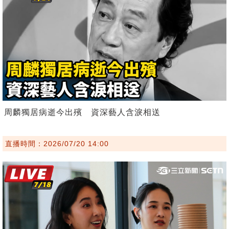
周麟獨居病逝今出殯 資深藝人含淚相送
直播時間：2026/07/20 14:00