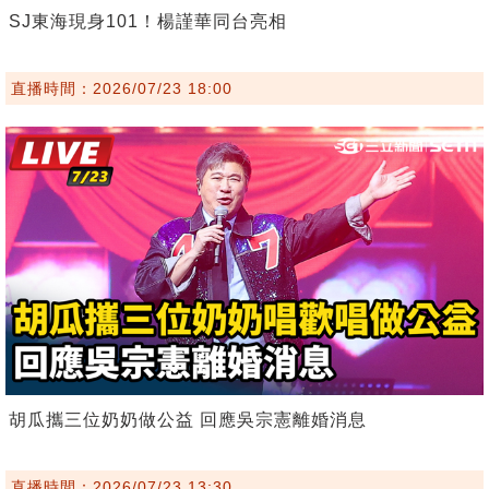
SJ東海現身101！楊謹華同台亮相
直播時間：2026/07/23 18:00
胡瓜攜三位奶奶做公益 回應吳宗憲離婚消息
直播時間：2026/07/23 13:30