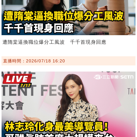
遭隋棠逼換職位爆分工風波 千千首現身回應
直播時間：2026/07/18 16:20