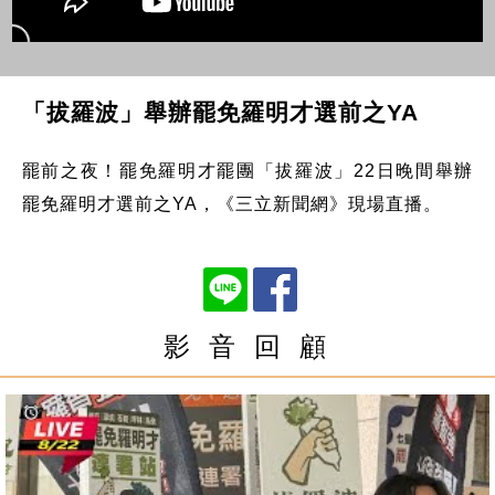
「拔羅波」舉辦罷免羅明才選前之YA
罷前之夜！罷免羅明才罷團「拔羅波」22日晚間舉辦
罷免羅明才選前之YA，《三立新聞網》現場直播。
影 音 回 顧