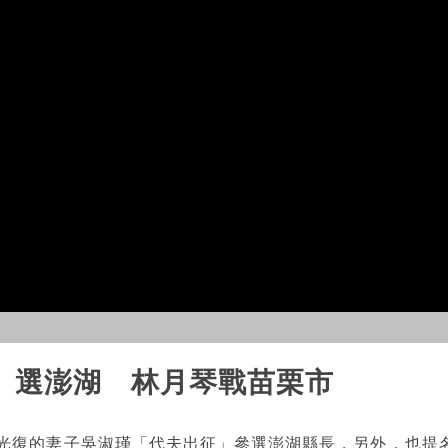
」選澎湖 林月琴戰苗栗市
陳光復的妻子吳淑瑾「代夫出征」參選澎湖縣長，另外，也提