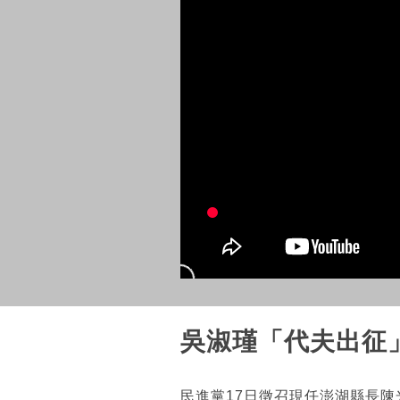
吳淑瑾「代夫出征
民進黨17日徵召現任澎湖縣長