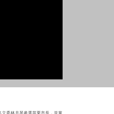
名立委林月琴參選苗栗市長，並黨