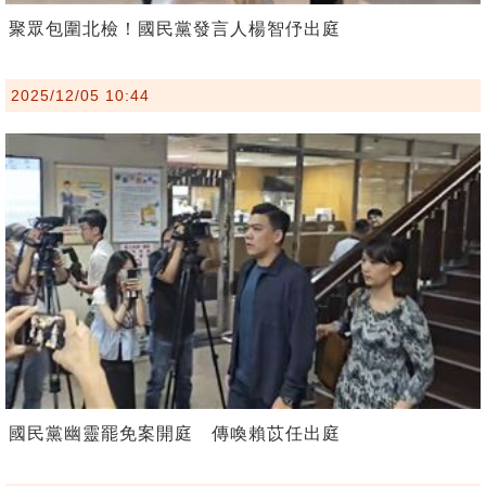
聚眾包圍北檢！國民黨發言人楊智伃出庭
2025/12/05 10:44
國民黨幽靈罷免案開庭 傳喚賴苡任出庭