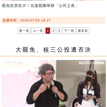
罷免投票前夕！花蓮罷團舉辦「公民之夜」
直播時間：2025/07/25 18:27
第一頁
上一頁
1
2
3
下一頁
最末頁
大罷免、核三公投遭否決