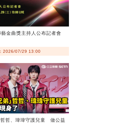
傳藝金曲獎主持人公布記者會
026/07/29 13:00
弟哲哲、瑋瑋守護兒童 做公益