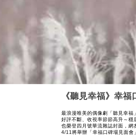
《聽見幸福》幸福
最浪漫唯美的偶像劇「聽見幸福
好評不斷、收視率節節高升～穩
也榮登四月號華流雜誌封面，網
4/11將舉辦「幸福口碑場見面會