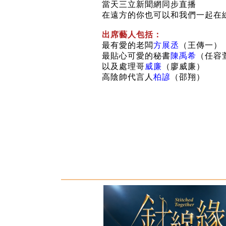
當天三立新聞網同步直播
在遠方的你也可以和我們一起在
出席藝人包括：
最有愛的老闆
方展丞
（
王傳一
）
最貼心可愛的秘書
陳禹希
（
任容
以及處理哥
威廉
（
廖威廉
）
高陰帥代言人
柏諺
（
邵翔
）