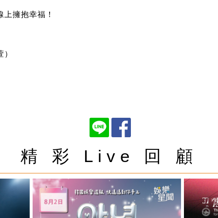
線上擁抱幸福！
萱
）
精 彩 Live 回 顧