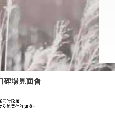
口碑場見面會
」
居同時段第一！
友及觀眾佳評如潮~
」