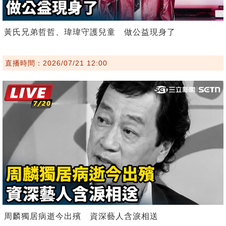
黃氏兄弟哲哲、瑋瑋守護兒童 做公益現身了
直播時間：2026/07/21 12:00
周麟獨居病逝今出殯 資深藝人含淚相送