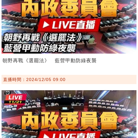
朝野再戰《選罷法》 藍營甲動防綠夜襲
直播時間：2024/12/05 09:00