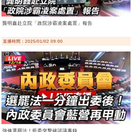
龔明鑫赴立院「政院涉霸凌案處置」報告
直播時間：2025/01/02 09:00
強修選罷法！藍委突擊確認議事錄