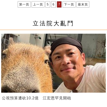
第一頁
上一頁
5
6
7
下一頁
最末頁
立法院大亂鬥
公視預算遭砍10.2億 江宏恩罕見開砲