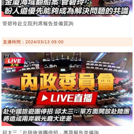
管碧玲赴立院列席報告並備質詢
直播時間：2024/03/13 09:00
邱太三「赴陸旅遊團停招」專題報告並備詢