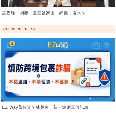
羅廷瑋「關麥」畫面被翻出！網轟：沒水準
2026/08/05 08:54
EZ Way蒐個資？林楚茵：新一波網軍假訊息