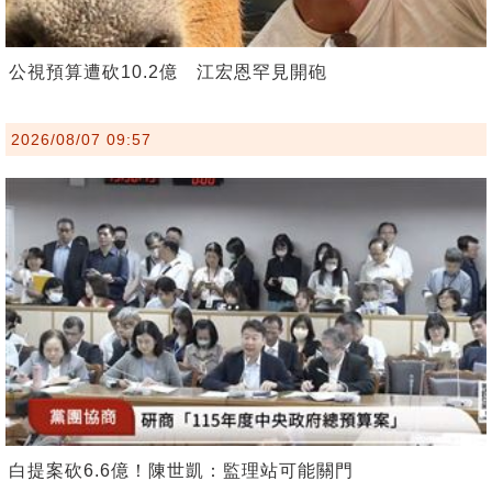
公視預算遭砍10.2億 江宏恩罕見開砲
2026/08/07 09:57
白提案砍6.6億！陳世凱：監理站可能關門