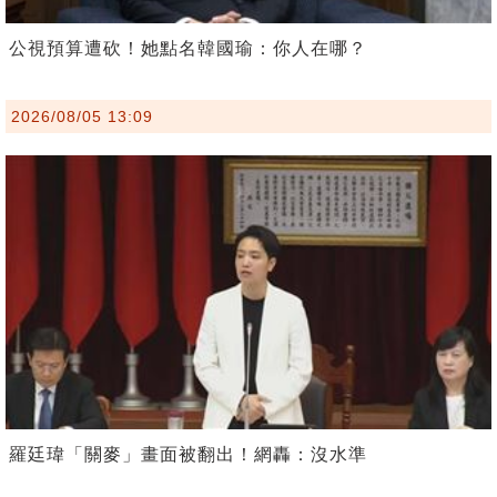
公視預算遭砍！她點名韓國瑜：你人在哪？
2026/08/05 13:09
羅廷瑋「關麥」畫面被翻出！網轟：沒水準