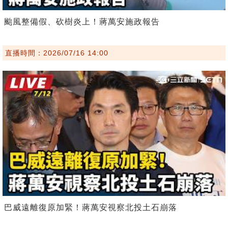
颱風整備假、砍樹炎上！蔣萬安施政報告
直播時間：2026/07/16 14:00
巴威遠離復原加緊！蔣萬安視察北投土石崩落