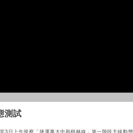
態測試
宜3日上午視察「捷運萬大中和樹林線」第一階段主線動