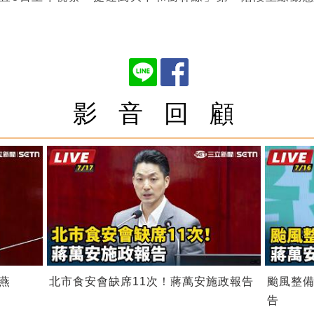
影 音 回 顧
燕
北市食安會缺席11次！蔣萬安施政報告
颱風整
告