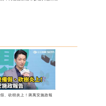
備假、砍樹炎上！蔣萬安施政報