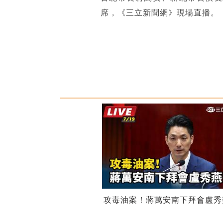
席，《三立新聞網》現場直播。
攻毒油案！蔣萬安南下拜會盧秀