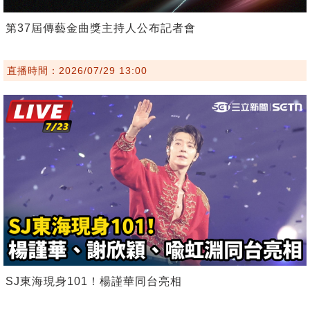
第37屆傳藝金曲獎主持人公布記者會
直播時間：2026/07/29 13:00
SJ東海現身101！楊謹華同台亮相