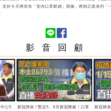
。至於今天將宣布「室內口罩鬆綁」措施，將朝正面表列「
！
影 音 回 顧
揮中心5
新冠肺炎 / 暫定5、6月新冠降級！口罩
新冠肺炎