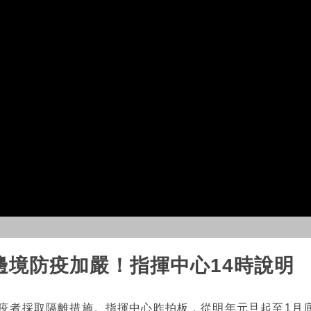
國邊境防疫加嚴！指揮中心14時說明
染疫者採取隔離措施。指揮中心昨拍板，從明年元旦起至1月