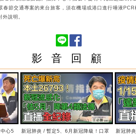
眾春節交通專案的來台旅客，須在機場或港口進行唾液PCR
對外說明。
影 音 回 顧
揮中心5
新冠肺炎 / 暫定5、6月新冠降級！口罩
新冠肺炎