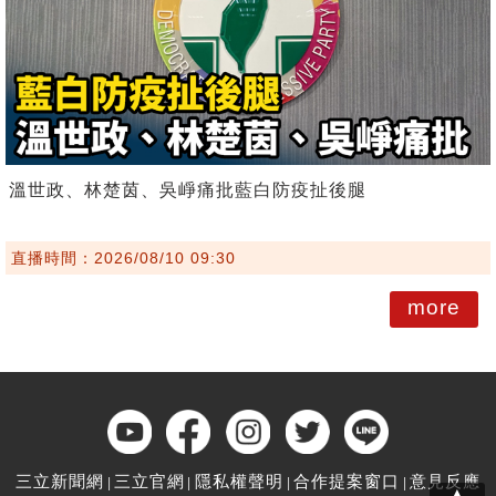
溫世政、林楚茵、吳崢痛批藍白防疫扯後腿
直播時間：2026/08/10 09:30
more
三立新聞網
三立官網
隱私權聲明
合作提案窗口
意見反應
▲