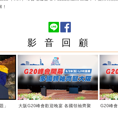
解！
影 音 回 顧
題」
大阪G20峰會歡迎晚宴 各國領袖齊聚
G20峰