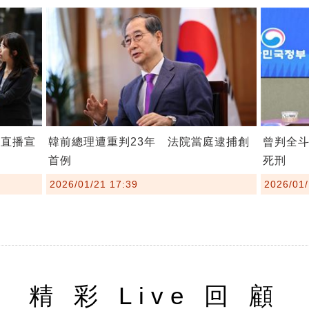
程直播宣
韓前總理遭重判23年 法院當庭逮捕創
曾判全
首例
死刑
2026/01/21 17:39
2026/01/
精 彩 Live 回 顧