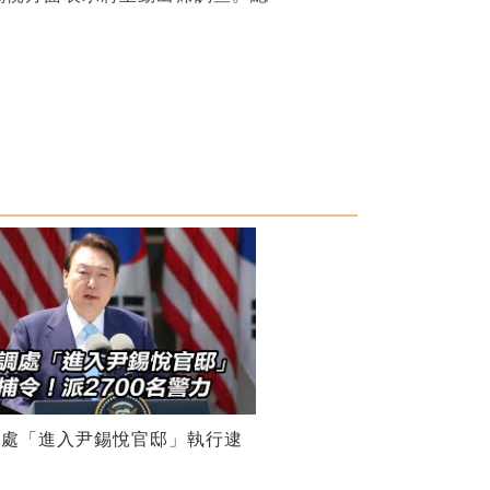
調處「進入尹錫悅官邸」執行逮