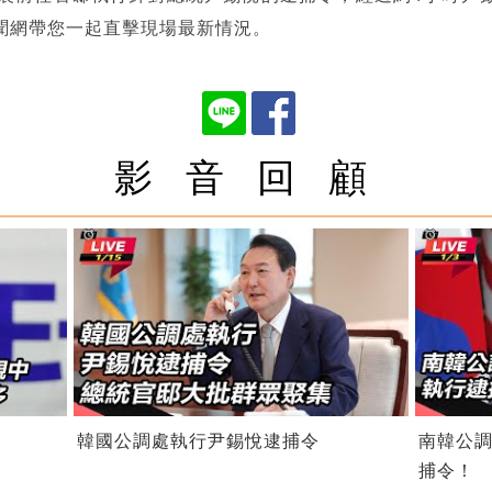
聞網帶您一起直擊現場最新情況。
影 音 回 顧
韓國公調處執行尹錫悅逮捕令
南韓公
捕令！