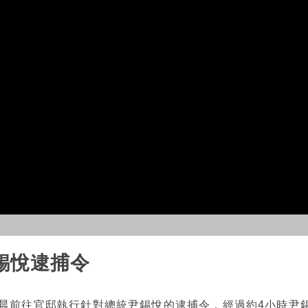
錫悅逮捕令
凌晨前往官邸執行針對總統尹錫悅的逮捕令，經過約4小時尹