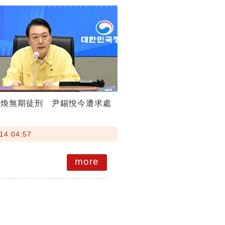
斗煥無期徒刑 尹錫悅今遭求處
14 04:57
more