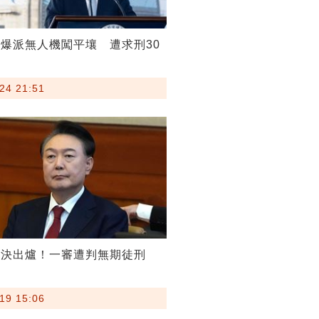
爆派無人機闖平壤 遭求刑30
24 21:51
判決出爐！一審遭判無期徒刑
19 15:06