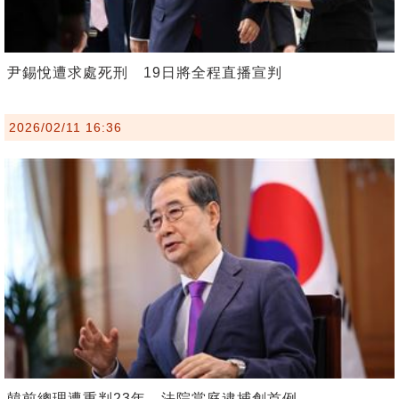
尹錫悅遭求處死刑 19日將全程直播宣判
2026/02/11 16:36
韓前總理遭重判23年 法院當庭逮捕創首例