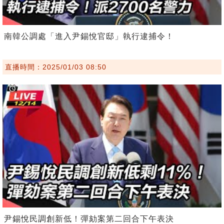
南韓公調處「進入尹錫悅官邸」執行逮捕令！
直播時間：2025/01/03 08:50
尹錫悅民調創新低！彈劾案第二回合下午表決