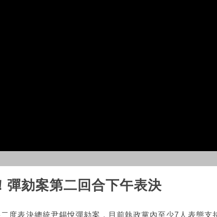
！彈劾案第二回合下午表決
將二度表決總統尹錫悅彈劾案，目前執政黨內至少7人表態支