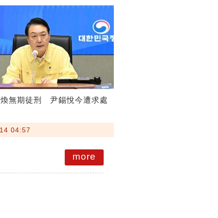
斗煥無期徒刑 尹錫悅今遭求處
14 04:57
more