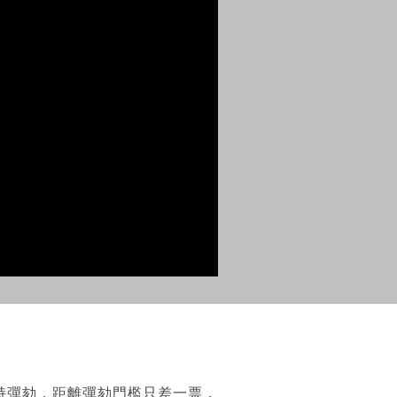
持彈劾，距離彈劾門檻只差一票，