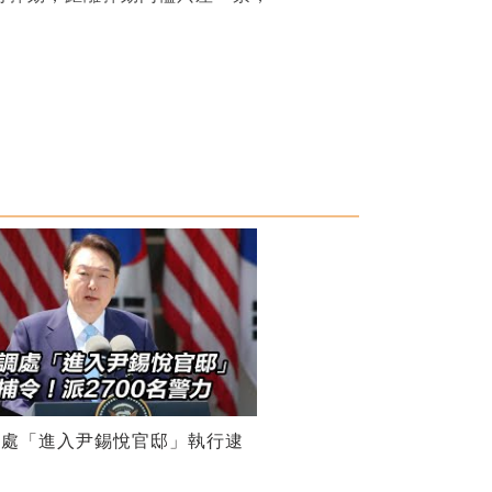
調處「進入尹錫悅官邸」執行逮