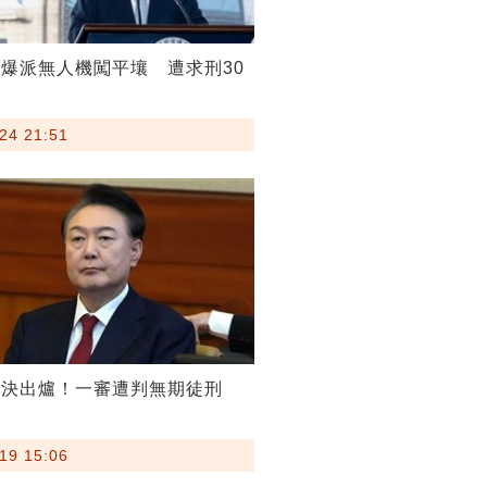
爆派無人機闖平壤 遭求刑30
24 21:51
判決出爐！一審遭判無期徒刑
19 15:06