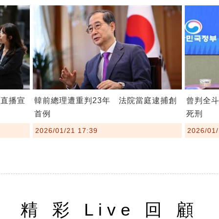
程直播宣
韓前總理遭重判23年 法院當庭逮捕創
曾判全
首例
死刑
2026/01/21 17:39
2026/01/
精 彩 Live 回 顧