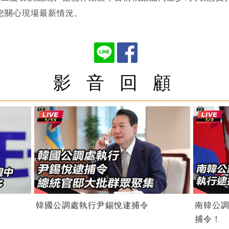
您關心現場最新情況。
影 音 回 顧
韓國公調處執行尹錫悅逮捕令
南韓公
捕令！