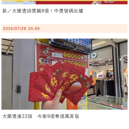
新／大樂透頭獎飆9億！中獎號碼出爐
2026/07/28 20:49
大樂透連22摃 今衝9億奪億萬富翁