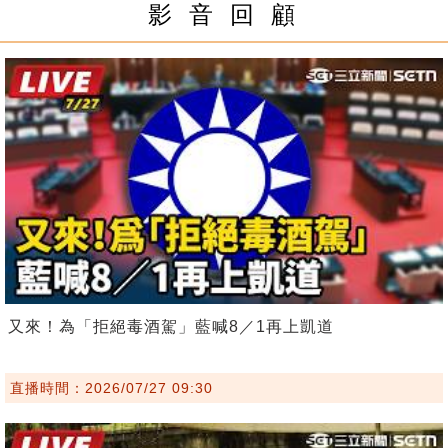
影 音 回 顧
又來！為「拒絕毒酒駕」藍喊8／1再上凱道
直播時間：2026/07/27 09:30