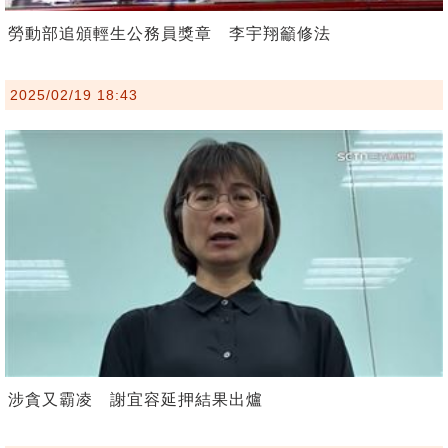
勞動部追頒輕生公務員獎章 李宇翔籲修法
2025/02/19 18:43
涉貪又霸凌 謝宜容延押結果出爐