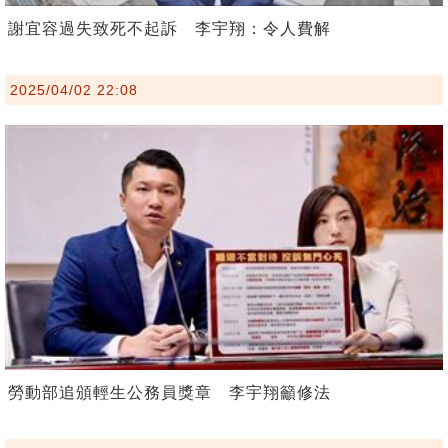
謝宜容過失致死不起訴 李宇翔：令人費解
2025/04/02 22:08
勞動部追頒輕生公務員獎章 李宇翔籲修法