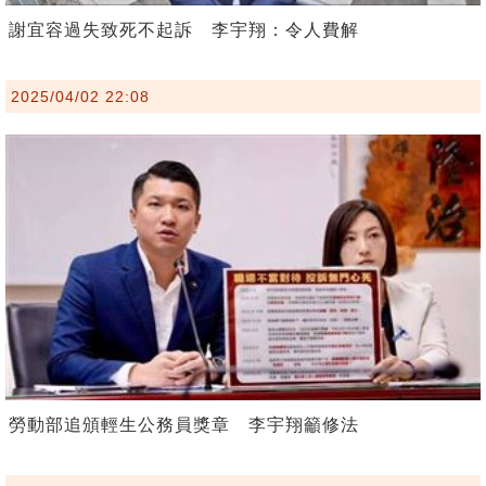
謝宜容過失致死不起訴 李宇翔：令人費解
2025/04/02 22:08
勞動部追頒輕生公務員獎章 李宇翔籲修法