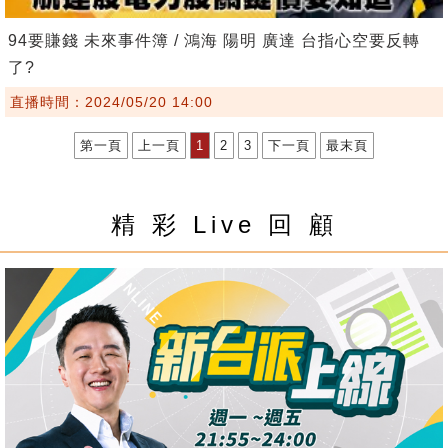
94要賺錢 未來事件簿 / 鴻海 陽明 廣達 台指心空要反轉
了?
直播時間：2024/05/20 14:00
第一頁
上一頁
1
2
3
下一頁
最末頁
精 彩 Live 回 顧