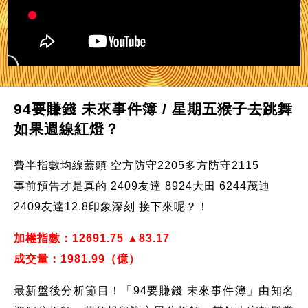
94要賺錢 未來事件簿 / 星期五猴子去跳舞
如果週線紅燈？
費半指數均線蓋頭 空方防守2205多方防守2115
事前預告才是真的 2409友達 8924大田 6244茂迪
2409友達12.8印象深刻 接下來呢？！
加權指數：12691.75 ▲83.17
成交量：1981.99（億）
最新盤後分析節目！「94要賺錢 未來事件簿」由知名