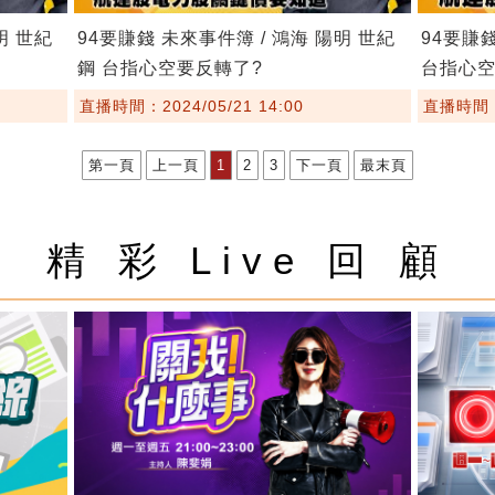
明 世紀
94要賺錢 未來事件簿 / 鴻海 陽明 世紀
94要賺錢
鋼 台指心空要反轉了?
台指心空
直播時間：2024/05/21 14:00
直播時間：2
第一頁
上一頁
1
2
3
下一頁
最末頁
精 彩 Live 回 顧