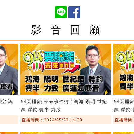
影 音 回 顧
兩空 鴻
94要賺錢 未來事件簿 / 鴻海 陽明 世紀
94要賺錢
鋼 聯鈞 費半 力致
鋼 聯鈞
直播時間：2024/05/29 14:00
直播時間：2