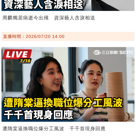
周麟獨居病逝今出殯 資深藝人含淚相送
直播時間：2026/07/20 14:00
遭隋棠逼換職位爆分工風波 千千首現身回應