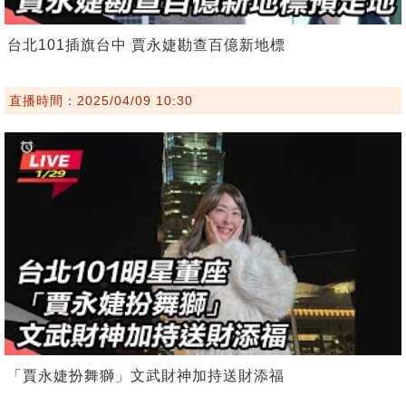
台北101插旗台中 賈永婕勘查百億新地標
直播時間：2025/04/09 10:30
「賈永婕扮舞獅」文武財神加持送財添福