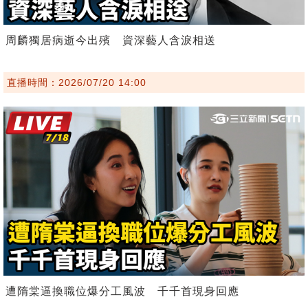
周麟獨居病逝今出殯 資深藝人含淚相送
直播時間：2026/07/20 14:00
遭隋棠逼換職位爆分工風波 千千首現身回應