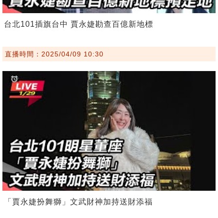
台北101插旗台中 賈永婕勘查百億新地標
直播時間：2025/04/09 10:30
「賈永婕扮舞獅」文武財神加持送財添福