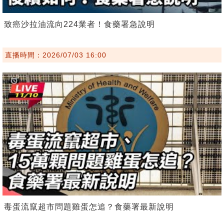
致癌沙拉油流向224業者！食藥署急說明
直播時間：2026/07/03 16:00
毒蛋流竄超市問題雞蛋怎追？食藥署最新說明