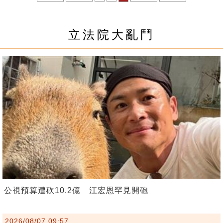
立法院大亂鬥
公視預算遭砍10.2億 江宏恩罕見開砲
2026/08/07 09:57