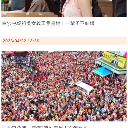
白沙屯媽祖美女義工竟是她！一輩子不結婚
2026/04/22 18:36
白沙屯疏運 雙鐵2車站單日人次創新高