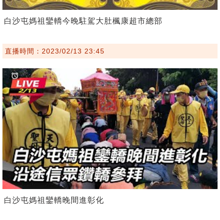
白沙屯媽祖鑾轎今晚駐駕大肚楓康超市總部
直播時間：2023/02/13 23:45
白沙屯媽祖鑾轎晚間進彰化