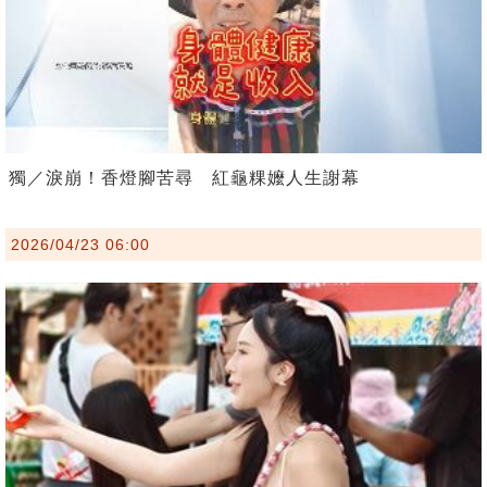
獨／淚崩！香燈腳苦尋 紅龜粿嬤人生謝幕
2026/04/23 06:00