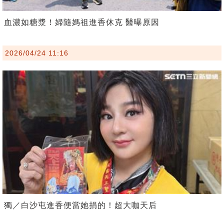
血濃如糖漿！婦隨媽祖進香休克 醫曝原因
2026/04/24 11:16
獨／白沙屯進香便當她捐的！超大咖天后