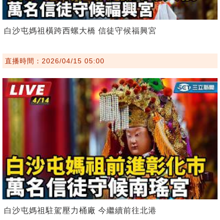
白沙屯媽祖橫跨西螺大橋 信徒守候福興宮
直播時間：2026/04/15 05:00
白沙屯媽祖駐駕壓力桶廠 今繼續前往北港