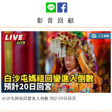
影 音 回 顧
白沙屯媽祖回鑾進入倒數 預計20日回宮