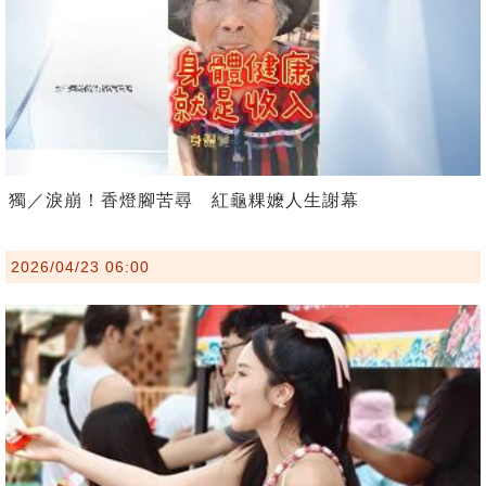
獨／淚崩！香燈腳苦尋 紅龜粿嬤人生謝幕
2026/04/23 06:00