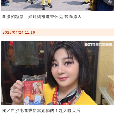
血濃如糖漿！婦隨媽祖進香休克 醫曝原因
2026/04/24 11:16
獨／白沙屯進香便當她捐的！超大咖天后