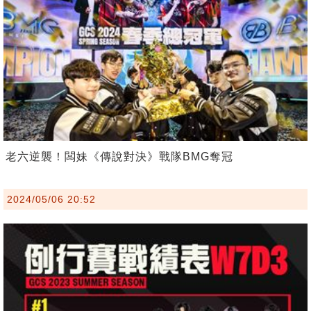
老六逆襲！闆妹《傳說對決》戰隊BMG奪冠
2024/05/06 20:52