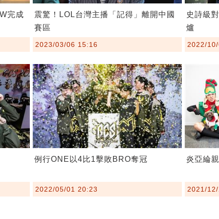
震驚！LOL台灣主播「記得」離開中國
FW完成
史詩級對
賽區
爐
2023/03/06 15:16
2022/10/
例行ONE以4比1擊敗BRO奪冠
炎亞綸
2022/05/01 20:23
2021/12/