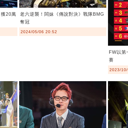
獲20萬
老六逆襲！闆妹《傳說對決》戰隊BMG
奪冠
2024/05/06 20:52
FW以第
賽
2023/10/