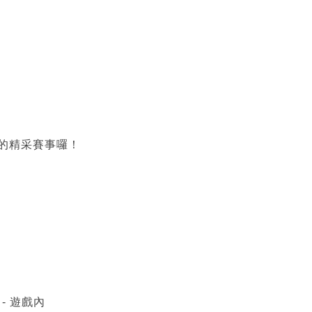
S的精采賽事囉！
B
 - 遊戲內