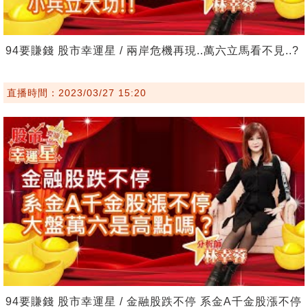
94要賺錢 股市幸運星 / 兩岸危機再現..萬六立馬看不見..?
直播時間：2023/03/27 15:20
94要賺錢 股市幸運星 / 金融股跌不停 系金A千金股漲不停