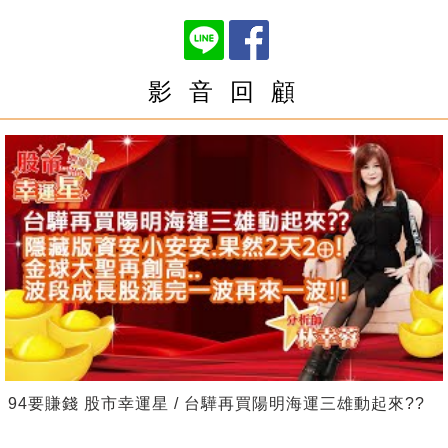
影 音 回 顧
94要賺錢 股市幸運星 / 台驊再買陽明海運三雄動起來??