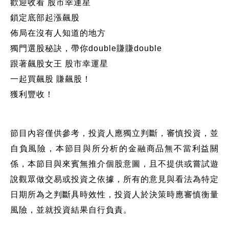
歡迎收看 股市幸運星
鎖定底部起漲飆股
佈局在沒有人知道的地方
獨門選股秘訣，帶你double賺賺double
跟著飆股女王 股市幸運星
一起買飆股 賺飆股！
獲利豐收！
節目內容僅供參考，投資人應獨立判斷，審慎投資，並
自負風險，本節目與所分析的金融商品無不當利益關
係，本節目與來賓無推介個股意圖，且不提供或嘗試遊
說觀眾做交易或投資之依據，所有的意見與看法為特定
日期所為之判斷具時效性，投資人於決策時應審慎衡量
風險，並就投資結果自行負責。