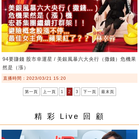
94要賺錢 股市幸運星 / 美銀風暴六大央行（撒錢）危機果
然是（漲）
直播時間：2023/03/21 15:20
第一頁
上一頁
1
2
3
下一頁
最末頁
精 彩 Live 回 顧