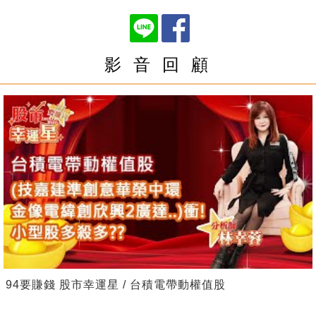
影 音 回 顧
94要賺錢 股市幸運星 / 台積電帶動權值股