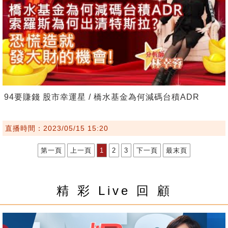
94要賺錢 股市幸運星 / 橋水基金為何減碼台積ADR
直播時間：2023/05/15 15:20
第一頁
上一頁
1
2
3
下一頁
最末頁
精 彩 Live 回 顧