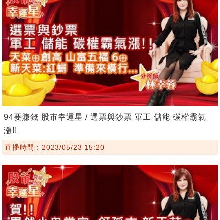
94要賺錢 股市幸運星 / 選票與鈔票 軍工 儲能 碳權霸氣
漲!!
直播時間：2023/05/23 15:20