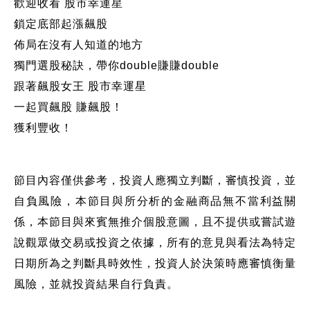
歡迎收看 股市幸運星
鎖定底部起漲飆股
佈局在沒有人知道的地方
獨門選股秘訣，帶你double賺賺double
跟著飆股女王 股市幸運星
一起買飆股 賺飆股！
獲利豐收！
節目內容僅供參考，投資人應獨立判斷，審慎投資，並
自負風險，本節目與所分析的金融商品無不當利益關
係，本節目與來賓無推介個股意圖，且不提供或嘗試遊
說觀眾做交易或投資之依據，所有的意見與看法為特定
日期所為之判斷具時效性，投資人於決策時應審慎衡量
風險，並就投資結果自行負責。