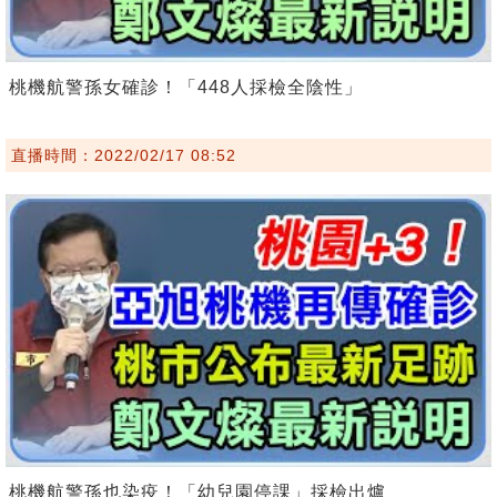
桃機航警孫女確診！「448人採檢全陰性」
直播時間：2022/02/17 08:52
桃機航警孫也染疫！「幼兒園停課」採檢出爐