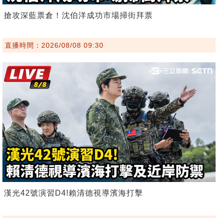
搶攻深藍票倉！沈伯洋成功市場掃街拜票
直播時間：2026/08/08 09:30
漢光42號演習D4!賴清德視導濱海打擊