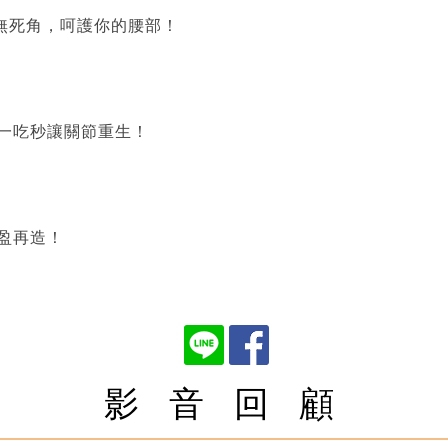
度無死角，呵護你的腰部！
，一吃秒讓關節重生！
盈再造！
影 音 回 顧