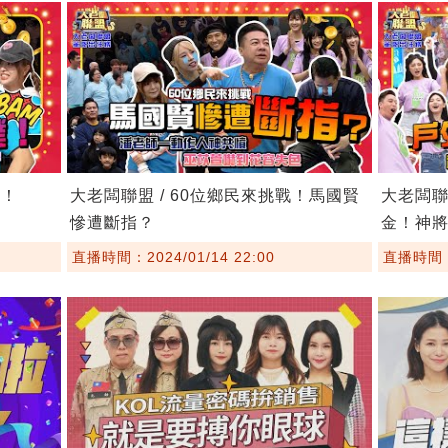
？！
大老闆聯盟 / 60位鄉民來挑戰！馬國賢
大老闆聯
慘遭斷指？
金！神
直播時間：2024/01/14 22:00
直播時間：2