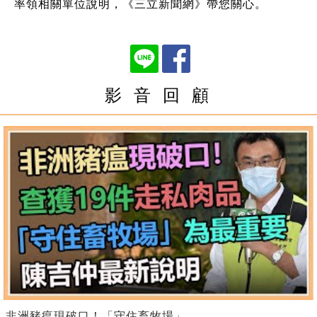
率領相關單位說明，《三立新聞網》帶您關心。
影 音 回 顧
非洲豬瘟現破口！「守住畜牧場」