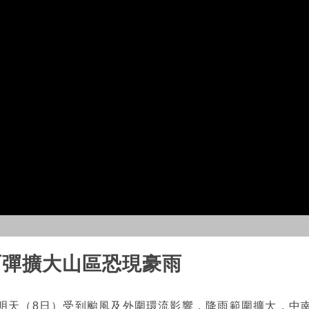
雨彈擴大山區恐現豪雨
明天（8日）受到颱風及外圍環流影響，降雨範圍擴大，中