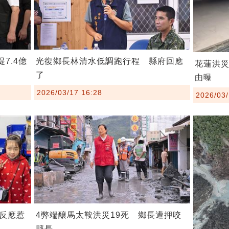
7.4億
光復鄉長林清水低調跑行程 縣府回應
花蓮洪災
了
由曝
2026/03/17 16:28
2026/03/
反應惹
4弊端釀馬太鞍洪災19死 鄉長遭押咬
縣長