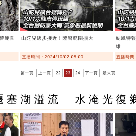
警範圍
山陀兒緩步接近！陸警範圍擴大
颱風特報
雄
直播時間：2024/10/02 08:00
直播時間：2
第一頁
上一頁
22
23
24
下一頁
最末頁
堰塞湖溢流 水淹光復