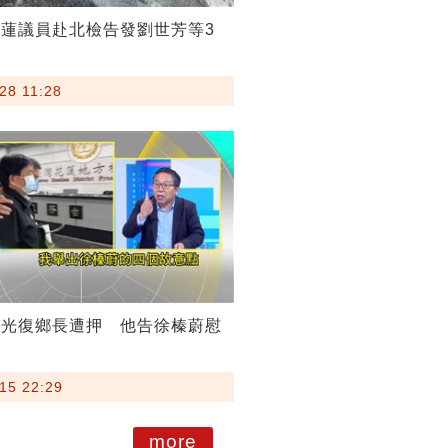
蓮議員赴北檢告發劉世芳等3
28 11:28
災光復鄉長遭押 他告徐榛蔚慰
15 22:29
more