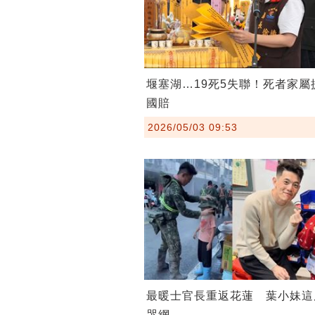
堰塞湖…19死5失聯！死者家屬提
國賠
2026/05/03 09:53
最暖士官長重返花蓮 葉小妹這
哭網