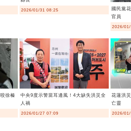
國民黨花
2026/01/31 08:25
官員
2026/01/
反咬徐榛
中央9度示警當耳邊風！4大缺失洪災全
花蓮洪
人禍
亡靈
2026/01/27 07:09
2026/01/