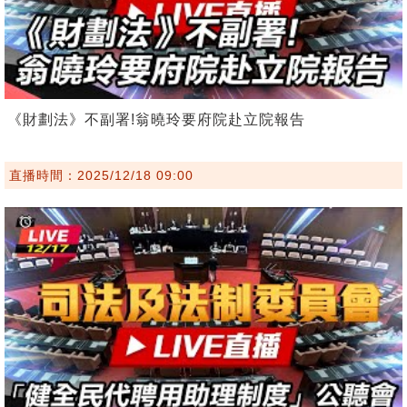
《財劃法》不副署!翁曉玲要府院赴立院報告
直播時間：2025/12/18 09:00