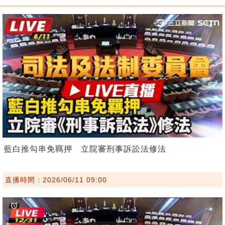
藍白推勾串免羈押 立院審刑事訴訟法修法
直播時間：2026/06/11 09:00