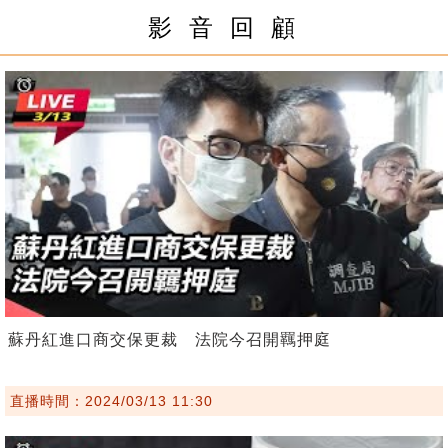
影 音 回 顧
蘇丹紅進口商交保更裁 法院今召開羈押庭
直播時間：2024/03/13 11:30