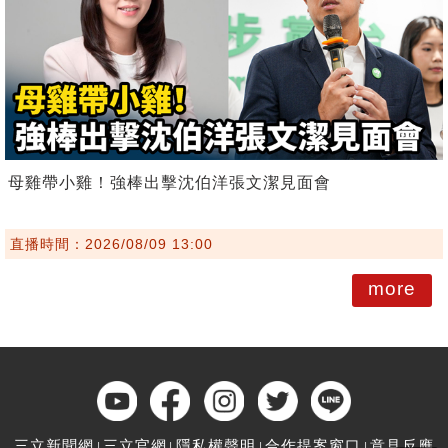
母雞帶小雞！強棒出擊沈伯洋張文潔見面會
直播時間：2026/08/09 13:00
more
三立新聞網
三立官網
隱私權聲明
合作提案窗口
意見反應