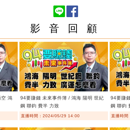
影 音 回 顧
兩空 鴻
94要賺錢 未來事件簿 / 鴻海 陽明 世紀
94要賺錢
鋼 聯鈞 費半 力致
鋼 聯鈞
直播時間：2024/05/29 14:00
直播時間：2