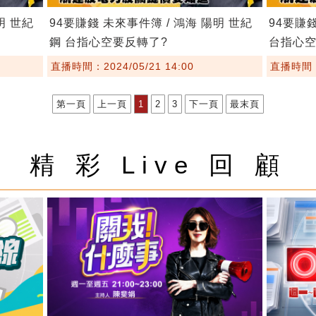
明 世紀
94要賺錢 未來事件簿 / 鴻海 陽明 世紀
94要賺錢
鋼 台指心空要反轉了?
台指心空
直播時間：2024/05/21 14:00
直播時間：2
第一頁
上一頁
1
2
3
下一頁
最末頁
精 彩 Live 回 顧