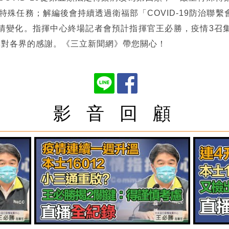
的特殊任務；解編後會持續透過衛福部「COVID-19防治聯
情變化。指揮中心終場記者會預計指揮官王必勝，疫情3召
與對各界的感謝。《三立新聞網》帶您關心！
影 音 回 顧