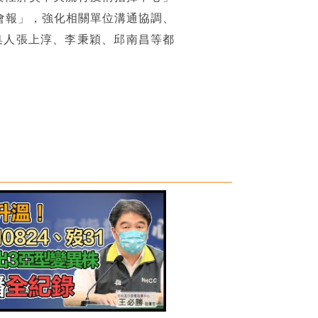
繫會報」，強化相關單位溝通協調、
集人張上淳、李秉穎、邱南昌等都