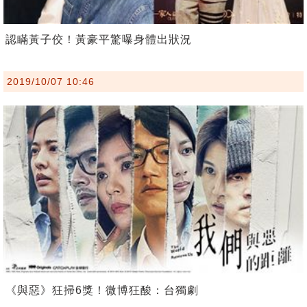
認瞞黃子佼！黃豪平驚曝身體出狀況
2019/10/07 10:46
《與惡》狂掃6獎！微博狂酸：台獨劇