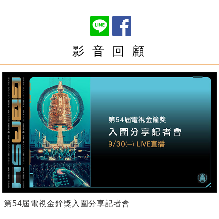
影 音 回 顧
第54屆電視金鐘獎入圍分享記者會