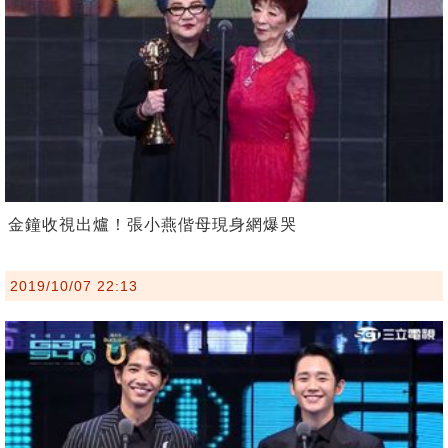
金鐘收視出爐！張小燕偕母現身網爆哭
2019/10/07 22:13