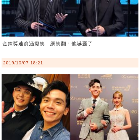
金鐘獎連俞涵癡笑 網笑翻：他嚇歪了
2019/10/07 18:21