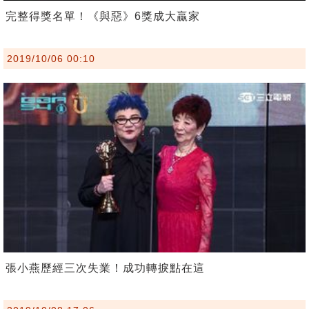
完整得獎名單！《與惡》6獎成大贏家
2019/10/06 00:10
張小燕歷經三次失業！成功轉捩點在這