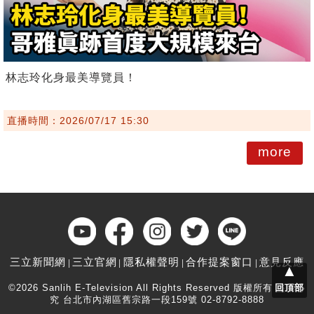
林志玲化身最美導覽員！
直播時間：2026/07/17 15:30
more
三立新聞網
三立官網
隱私權聲明
合作提案窗口
意見反應
▲
©2026 Sanlih E-Television All Rights Reserved 版權所有 盜用必
回頂部
究 台北市內湖區舊宗路一段159號 02-8792-8888