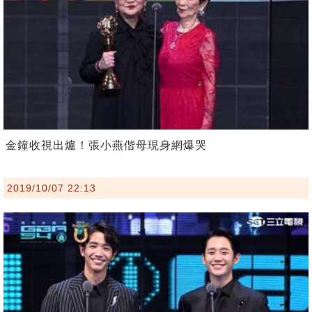
金鐘收視出爐！張小燕偕母現身網爆哭
2019/10/07 22:13