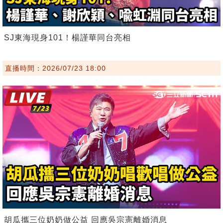
SJ東海現身101！楊謹華同台亮相
直播時間：2026/07/23 18:00
胡瓜攜三位奶奶做公益 回應吳宗憲離婚消息