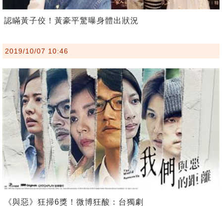
認瞞黃子佼！黃豪平驚曝身體出狀況
2019/10/07 10:46
《與惡》狂掃6獎！微博狂酸：台獨劇