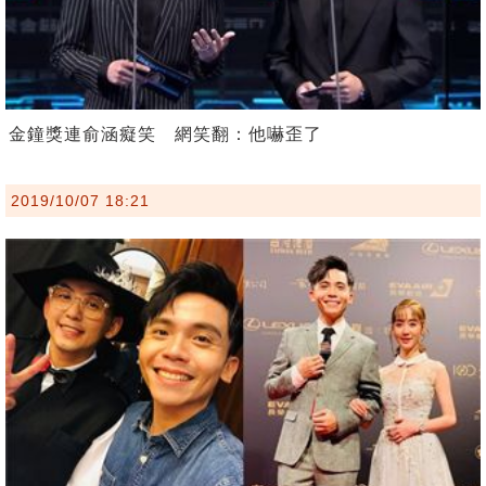
金鐘獎連俞涵癡笑 網笑翻：他嚇歪了
2019/10/07 18:21